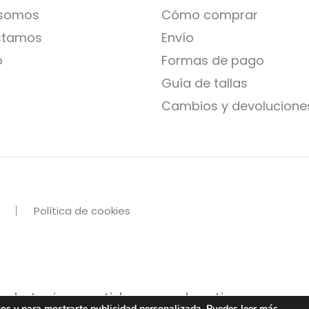
 somos
Cómo comprar
stamos
Envío
o
Formas de pago
Guía de tallas
Cambios y devolucione
Política de cookies
 de trajes, vestidos para bautizos y com
icos y para mostrarte publicidad personalizada. Puedes leer más