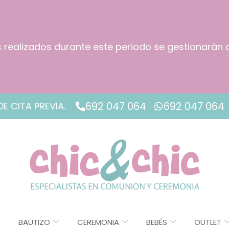
.
os realizados durante este periodo se gestionarán 
!
692 047 064
692 047 064
DE CITA PREVIA.
BAUTIZO
CEREMONIA
BEBÉS
OUTLET