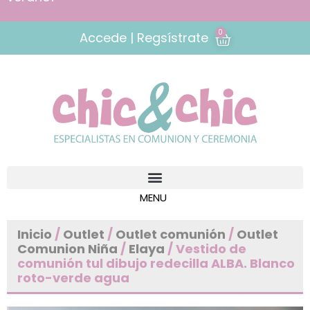
0
Accede | Regsístrate
Inicio
/
Outlet
/
Outlet comunión
/
Outlet
Comunion Niña
/
Elaya
/ Vestido de
comunión tul dibujo redecilla ALBA. Blanco
roto-verde agua