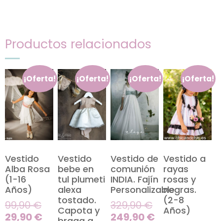
Productos relacionados
¡Oferta!
¡Oferta!
¡Oferta!
¡Oferta!
Vestido
Vestido
Vestido de
Vestido a
Alba Rosa
bebe en
comunión
rayas
(1-16
tul plumeti
INDIA. Fajín
rosas y
Años)
alexa
Personalizable
negras.
tostado.
(2-8
99,90
€
329,90
€
Capota y
Años)
29,90
€
249,90
€
braga a