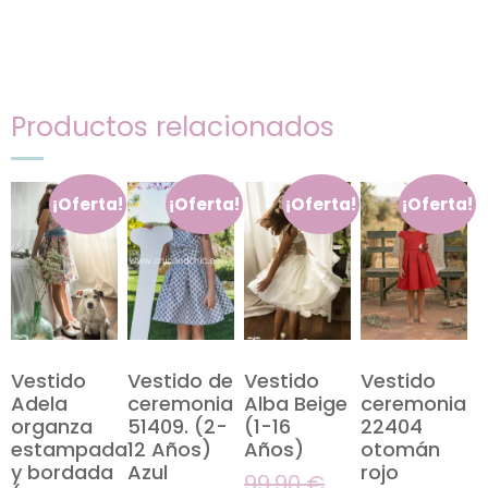
Productos relacionados
¡Oferta!
¡Oferta!
¡Oferta!
¡Oferta!
Vestido
Vestido de
Vestido
Vestido
Adela
ceremonia
Alba Beige
ceremonia
organza
51409. (2-
(1-16
22404
estampada
12 Años)
Años)
otomán
y bordada
Azul
rojo
99,90
€