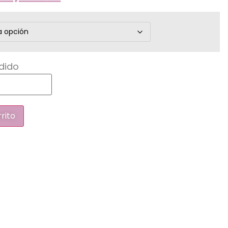
dido
rrito