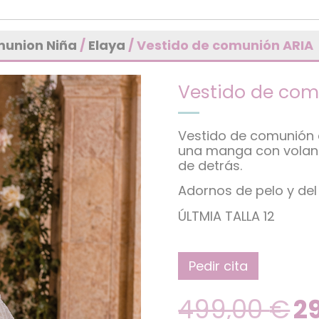
munion Niña
/
Elaya
/ Vestido de comunión ARIA
Vestido de com
Vestido de comunión en
una manga con volante
de detrás.
Adornos de pelo y del 
ÚLTMIA TALLA 12
Pedir cita
499,00
€
2