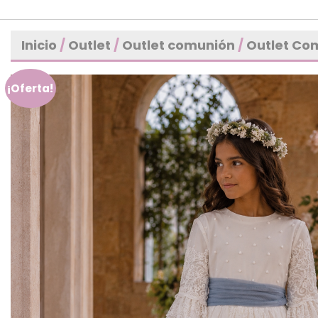
Inicio
/
Outlet
/
Outlet comunión
/
Outlet Co
¡Oferta!