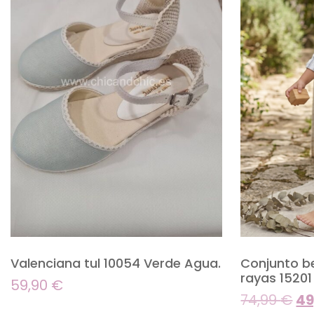
Valenciana tul 10054 Verde Agua.
Conjunto b
rayas 15201
59,90
€
74,99
€
49