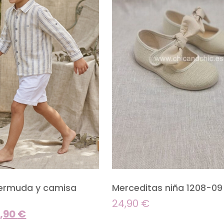
ermuda y camisa
Merceditas niña 1208-09
24,90
€
,90
€