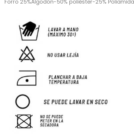
Forro 25%Algodón-50% poliéster-25% Poliamid