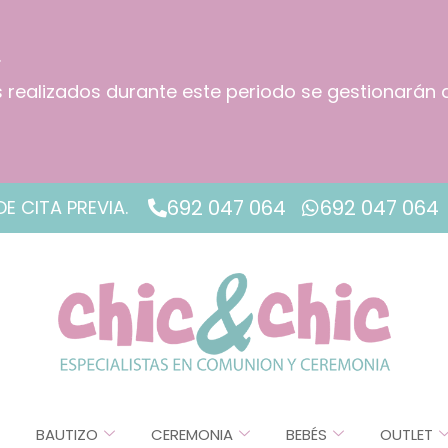
.
os realizados durante este periodo se gestionarán 
!
692 047 064
692 047 064
DE CITA PREVIA.
BAUTIZO
CEREMONIA
BEBÉS
OUTLET