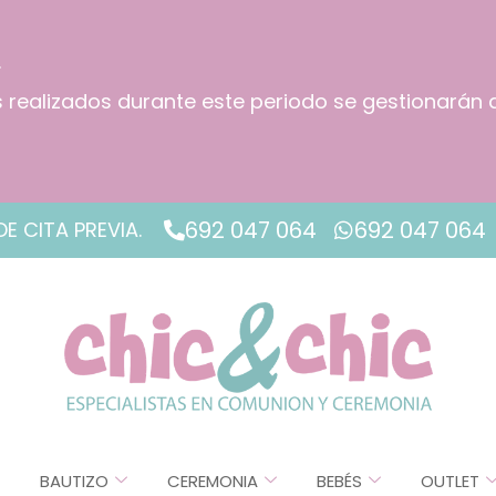
.
os realizados durante este periodo se gestionarán 
!
692 047 064
692 047 064
DE CITA PREVIA.
BAUTIZO
CEREMONIA
BEBÉS
OUTLET