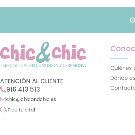
G
Conoc
Quiénes
Dónde e
ATENCIÓN AL CLIENTE
Contact
916 413 513
chic@chicandchic.es
¡Pide tu cita!