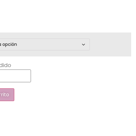
dido
rrito