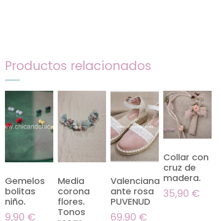
Productos relacionados
Collar con
cruz de
madera.
Gemelos
Media
Valenciana
bolitas
corona
ante rosa
35,90
€
niño.
flores.
PUVENUD
Tonos
9,90
€
69,90
€