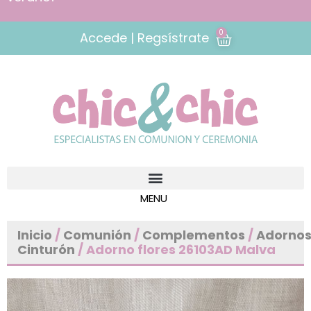
0
Accede | Regsístrate
Inicio
/
Comunión
/
Complementos
/
Adorno
Cinturón
/ Adorno flores 26103AD Malva