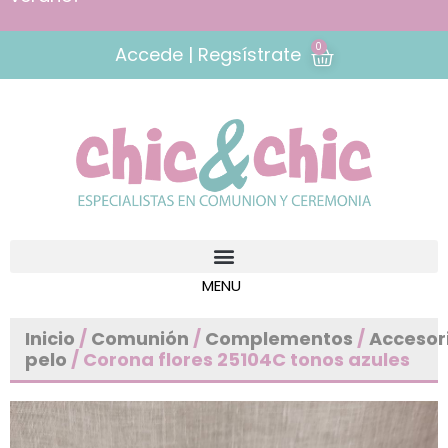
0
Accede | Regsístrate
Inicio
/
Comunión
/
Complementos
/
Accesor
pelo
/ Corona flores 25104C tonos azules