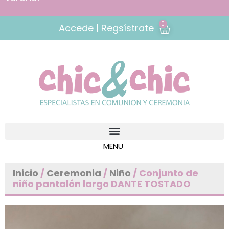
0
Accede | Regsístrate
Inicio
/
Ceremonia
/
Niño
/ Conjunto de
niño pantalón largo DANTE TOSTADO