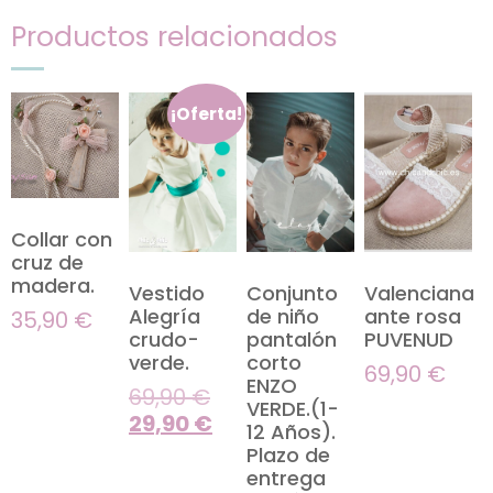
Productos relacionados
¡Oferta!
Collar con
cruz de
madera.
Vestido
Conjunto
Valenciana
Alegría
de niño
ante rosa
35,90
€
crudo-
pantalón
PUVENUD
verde.
corto
69,90
€
ENZO
69,90
€
VERDE.(1-
29,90
€
12 Años).
Plazo de
entrega