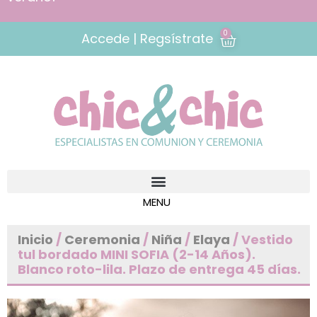
0
Accede | Regsístrate
Inicio
/
Ceremonia
/
Niña
/
Elaya
/ Vestido
tul bordado MINI SOFIA (2-14 Años).
Blanco roto-lila. Plazo de entrega 45 días.