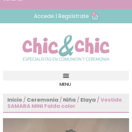
0
Accede | Regsístrate
Inicio
/
Ceremonia
/
Niña
/
Elaya
/ Vestido
SAMARA MINI Falda color