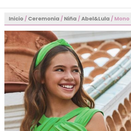
Inicio
/
Ceremonia
/
Niña
/
Abel&Lula
/ Mono 