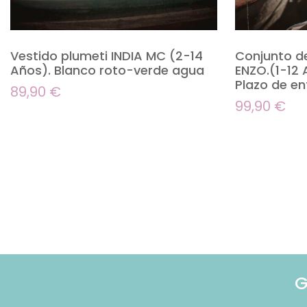
Vestido plumeti INDIA MC (2-14
Conjunto d
Años). Blanco roto-verde agua
ENZO.(1-12
Plazo de en
89,90
€
99,90
€
G