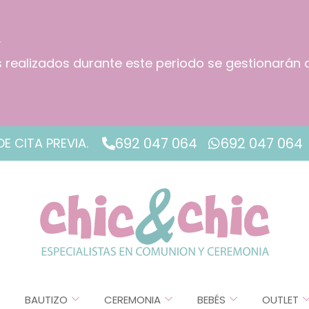
.
os realizados durante este periodo se gestionarán 
!
692 047 064
692 047 064
DE CITA PREVIA.
BAUTIZO
CEREMONIA
BEBÉS
OUTLET