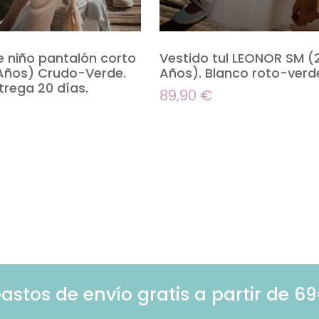
e niño pantalón corto
Vestido tul LEONOR SM (
 Años) Crudo-Verde.
Años). Blanco roto-ver
trega 20 días.
89,90
€
astos de envío gratis a partir de 6