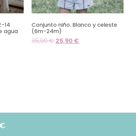
2-14
Conjunto niño. Blanco y celeste
de agua
(6m-24m)
35,90
€
25,90
€
9€