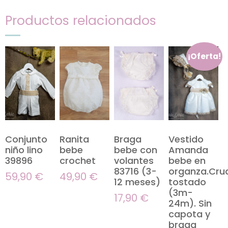
Productos relacionados
¡Oferta!
Conjunto
Ranita
Braga
Vestido
niño lino
bebe
bebe con
Amanda
39896
crochet
volantes
bebe en
83716 (3-
organza.Cru
59,90
€
49,90
€
12 meses)
tostado
(3m-
17,90
€
24m). Sin
capota y
braga