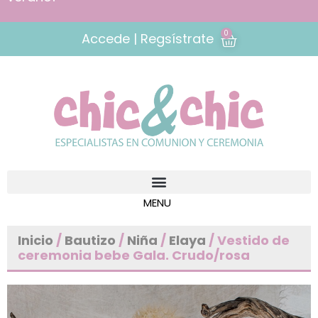
0
Accede | Regsístrate
Inicio
/
Bautizo
/
Niña
/
Elaya
/ Vestido de
ceremonia bebe Gala. Crudo/rosa