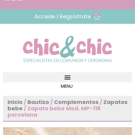
0
Accede | Regsístrate
Inicio
/
Bautizo
/
Complementos
/
Zapatos
bebe
/ Zapato bebe Mod. MP-118
porcelana