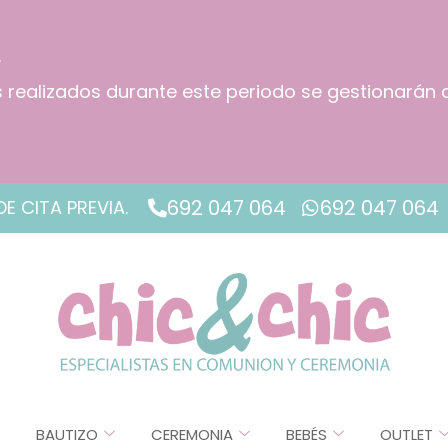
.
os realizados durante este periodo se gestionarán 
!
692 047 064
692 047 064
DE CITA PREVIA.
BAUTIZO
CEREMONIA
BEBÉS
OUTLET