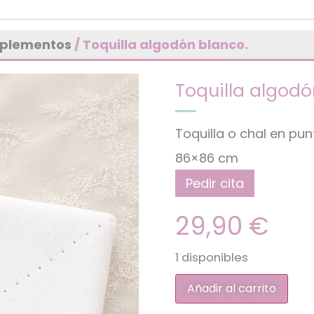
mplementos
/ Toquilla algodón blanco.
Toquilla algodó
Toquilla o chal en pu
86×86 cm
Pedir cita
29,90
€
1 disponibles
Añadir al carrito