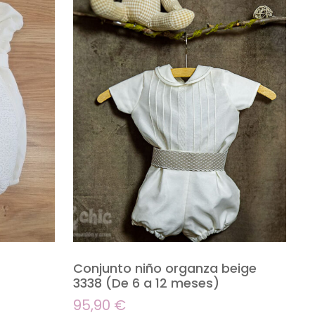
Conjunto niño organza beige
3338 (De 6 a 12 meses)
95,90
€