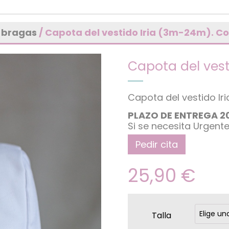
 bragas
/ Capota del vestido Iria (3m-24m). Co
Capota del vest
Capota del vestido Iri
PLAZO DE ENTREGA 2
Si se necesita Urgent
Pedir cita
25,90
€
Talla