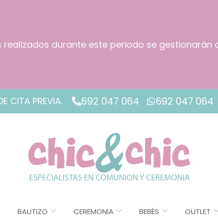
.
os realizados durante este periodo se gestionarán 
!
692 047 064
692 047 064
DE CITA PREVIA.
BAUTIZO
CEREMONIA
BEBÉS
OUTLET