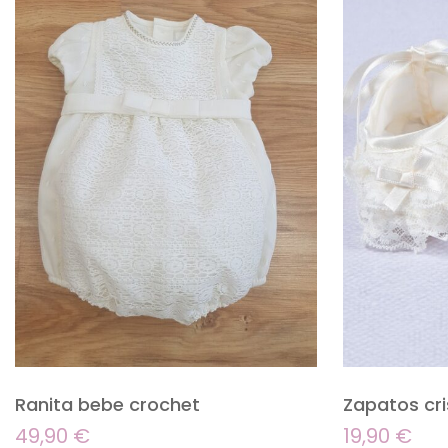
Ranita bebe crochet
Zapatos cri
49,90
€
19,90
€