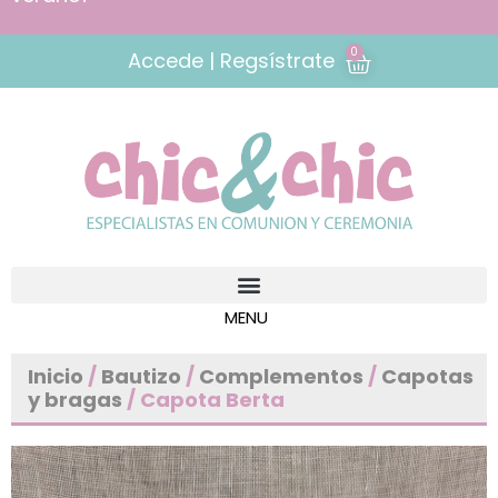
0
Accede | Regsístrate
Inicio
/
Bautizo
/
Complementos
/
Capotas
y bragas
/ Capota Berta