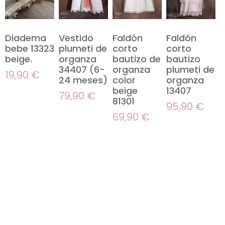
Diadema
Vestido
Faldón
Faldón
bebe 13323
plumeti de
corto
corto
beige.
organza
bautizo de
bautizo
34407 (6-
organza
plumeti de
19,90
€
24 meses)
color
organza
beige
13407
79,90
€
81301
95,90
€
69,90
€