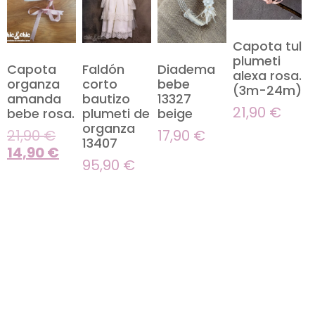
Capota tul
plumeti
Capota
Faldón
Diadema
alexa rosa.
organza
corto
bebe
(3m-24m)
amanda
bautizo
13327
21,90
€
bebe rosa.
plumeti de
beige
organza
21,90
€
17,90
€
13407
14,90
€
95,90
€