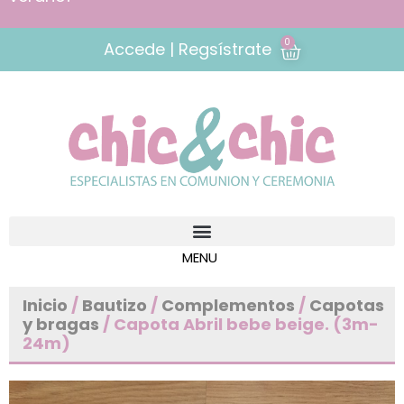
0
Accede | Regsístrate
Inicio
/
Bautizo
/
Complementos
/
Capotas
y bragas
/ Capota Abril bebe beige. (3m-
24m)