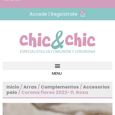
0
Accede | Regsístrate
Inicio
/
Arras
/
Complementos
/
Accesorios
pelo
/ Corona flores 2022-11. Rosa