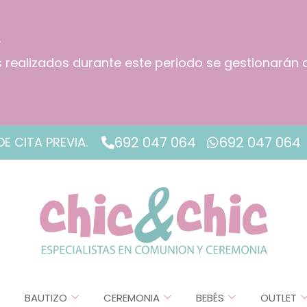
.
os realizados durante este periodo se gestionarán 
!
692 047 064
692 047 064
DE CITA PREVIA.
BAUTIZO
CEREMONIA
BEBÉS
OUTLET